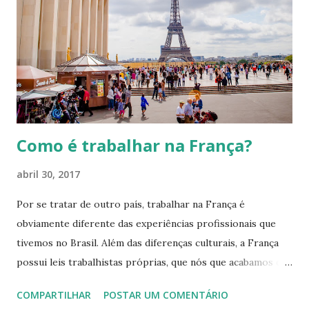
n
s
Como é trabalhar na França?
abril 30, 2017
Por se tratar de outro país, trabalhar na França é
obviamente diferente das experiências profissionais que
tivemos no Brasil. Além das diferenças culturais, a França
possui leis trabalhistas próprias, que nós que acabamos de
chegar precisamos de um tempo para compreendê-las.
COMPARTILHAR
POSTAR UM COMENTÁRIO
Através desta postagem vou resumir um pouco como é