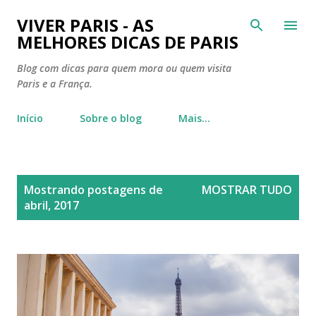
Pular para o conteúdo principal
VIVER PARIS - AS
MELHORES DICAS DE PARIS
Blog com dicas para quem mora ou quem visita
Paris e a França.
Início
Sobre o blog
Mais…
P
Mostrando postagens de
MOSTRAR TUDO
o
abril, 2017
s
t
a
g
e