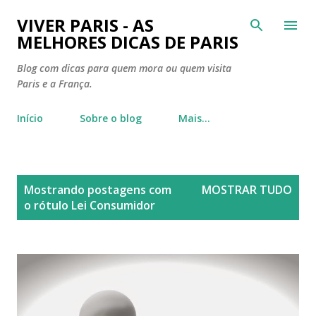
Pular para o conteúdo principal
VIVER PARIS - AS
MELHORES DICAS DE PARIS
Blog com dicas para quem mora ou quem visita
Paris e a França.
Início
Sobre o blog
Mais…
P
Mostrando postagens com
MOSTRAR TUDO
o
o rótulo
Lei Consumidor
s
t
a
g
e