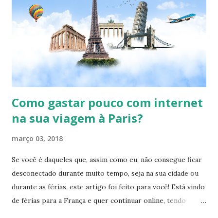
n
s
Como gastar pouco com internet
na sua viagem à Paris?
março 03, 2018
Se você é daqueles que, assim como eu, não consegue ficar
desconectado durante muito tempo, seja na sua cidade ou
durante as férias, este artigo foi feito para você! Está vindo
de férias para a França e quer continuar online, tendo
acesso as redes sociais para postar sua viagem, etc, mas