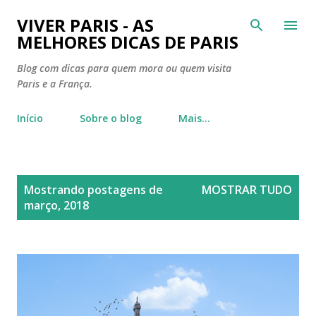
Pular para o conteúdo principal
VIVER PARIS - AS
MELHORES DICAS DE PARIS
Blog com dicas para quem mora ou quem visita
Paris e a França.
Início
Sobre o blog
Mais…
P
Mostrando postagens de
MOSTRAR TUDO
o
março, 2018
s
t
a
g
e